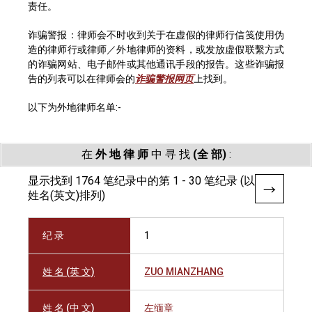
责任。
诈骗警报：律师会不时收到关于在虚假的律师行信笺使用伪
造的律师行或律师／外地律师的资料，或发放虚假联繫方式
的诈骗网站、电子邮件或其他通讯手段的报告。这些诈骗报
告的列表可以在律师会的
诈骗警报网页
上找到。
以下为外地律师名单:-
在
外 地 律 师
中 寻 找
(全 部)
:
显示找到 1764 笔纪录中的第 1 - 30 笔纪录 (以
姓名(英文)排列)
纪 录
1
姓 名 (英 文)
ZUO MIANZHANG
姓 名 (中 文)
左缅章