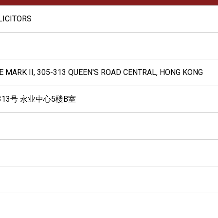
LICITORS
TRE MARK II, 305-313 QUEEN'S ROAD CENTRAL, HONG KONG
313号 永业中心5楼B室