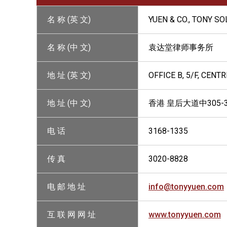
名 称 (英 文)
YUEN & CO., TONY SO
名 称 (中 文)
袁达堂律师事务所
地 址 (英 文)
OFFICE B, 5/F, CEN
地 址 (中 文)
香港 皇后大道中305-
电 话
3168-1335
传 真
3020-8828
电 邮 地 址
info@tonyyuen.com
互 联 网 网 址
www.tonyyuen.com