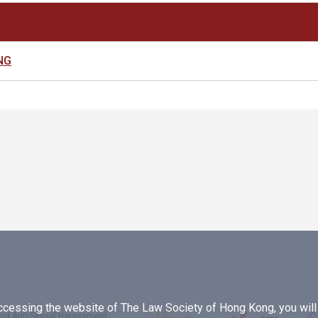
NG
essing the website of The Law Society of Hong Kong, you will b
 and Anti-Sexual Harassment