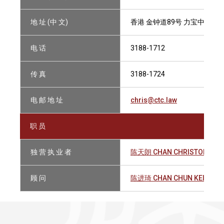
地 址 (中 文)
香港 金钟道89号 力宝中心2座1
电 话
3188-1712
传 真
3188-1724
电 邮 地 址
chris@ctc.law
职 员
独 营 执 业 者
陈天朗 CHAN CHRISTOPHER 
顾 问
陈进琦 CHAN CHUN KEI, JEN