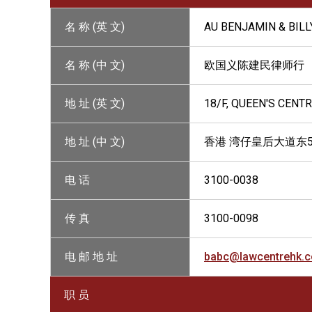
名 称 (英 文)
AU BENJAMIN & BILL
名 称 (中 文)
欧国义陈建民律师行
地 址 (英 文)
18/F, QUEEN'S CENT
地 址 (中 文)
香港 湾仔皇后大道东5
电 话
3100-0038
传 真
3100-0098
电 邮 地 址
babc@lawcentrehk.c
职 员