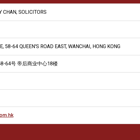
Y CHAN, SOLICITORS
RE, 58-64 QUEEN'S ROAD EAST, WANCHAI, HONG KONG
8-64号 帝后商业中心18楼
om.hk