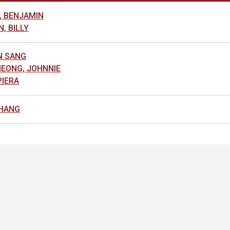
 BENJAMIN
, BILLY
 SANG
EONG, JOHNNIE
PIERA
HANG