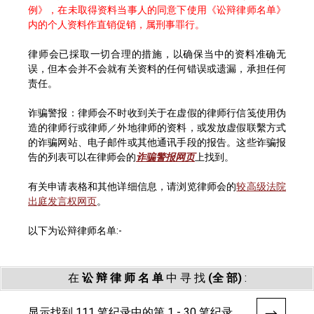
例》，在未取得资料当事人的同意下使用《讼辩律师名单》
内的个人资料作直销促销，属刑事罪行。
律师会已採取一切合理的措施，以确保当中的资料准确无
误，但本会并不会就有关资料的任何错误或遗漏，承担任何
责任。
诈骗警报：律师会不时收到关于在虚假的律师行信笺使用伪
造的律师行或律师／外地律师的资料，或发放虚假联繫方式
的诈骗网站、电子邮件或其他通讯手段的报告。这些诈骗报
告的列表可以在律师会的
诈骗警报网页
上找到。
有关申请表格和其他详细信息，请浏览律师会的
较高级法院
出庭发言权网页
。
以下为讼辩律师名单:-
在
讼 辩 律 师 名 单
中 寻 找
(全 部)
:
显示找到 111 笔纪录中的第 1 - 30 笔纪录