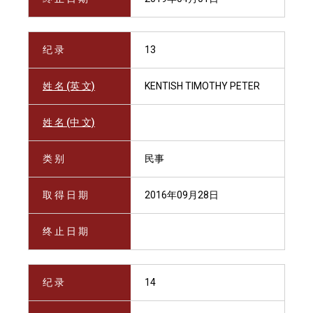
纪 录
13
姓 名 (英 文)
KENTISH TIMOTHY PETER
姓 名 (中 文)
类 别
民事
取 得 日 期
2016年09月28日
终 止 日 期
纪 录
14