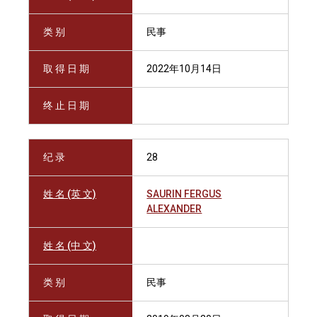
类 别
民事
取 得 日 期
2022年10月14日
终 止 日 期
纪 录
28
姓 名 (英 文)
SAURIN FERGUS
ALEXANDER
姓 名 (中 文)
类 别
民事