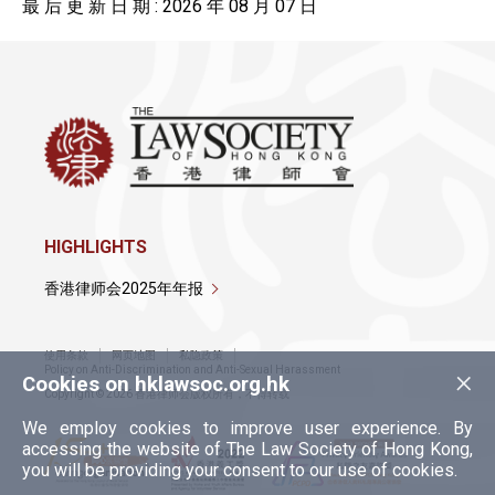
最 后 更 新 日 期 : 2026 年 08 月 07 日
HIGHLIGHTS
香港律师会2025年年报
使用条款
网页地图
私隐政策
×
Policy on Anti-Discrimination and Anti-Sexual Harassment
Cookies on hklawsoc.org.hk
Copyright © 2026 香港律师会版权所有，不得转载
We employ cookies to improve user experience. By
accessing the website of The Law Society of Hong Kong,
you will be providing your consent to our use of cookies.