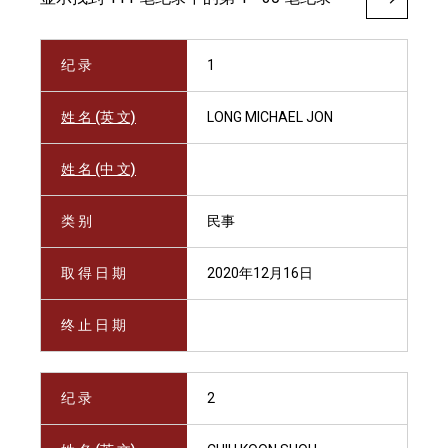
纪 录
1
姓 名 (英 文)
LONG MICHAEL JON
姓 名 (中 文)
类 别
民事
取 得 日 期
2020年12月16日
终 止 日 期
纪 录
2