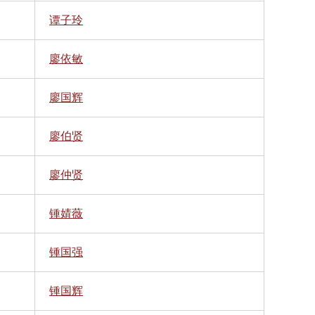
谭子玲
廖依敏
廖国辉
廖伯贤
廖仲贤
锺婧薇
锺国强
锺国辉