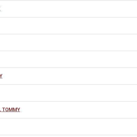
E
Y
, TOMMY