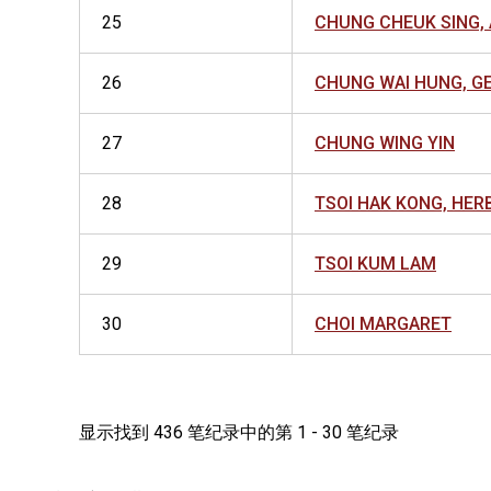
25
CHUNG CHEUK SING, 
26
CHUNG WAI HUNG, G
27
CHUNG WING YIN
28
TSOI HAK KONG, HER
29
TSOI KUM LAM
30
CHOI MARGARET
显示找到 436 笔纪录中的第 1 - 30 笔纪录