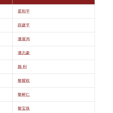
霍和平
薛建平
潘展鸿
潘志豪
颜 利
黎耀权
黎树仁
黎宝珠