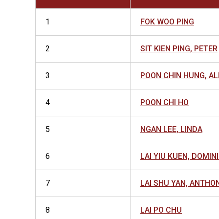
1
FOK WOO PING
2
SIT KIEN PING, PETER
3
POON CHIN HUNG, A
4
POON CHI HO
5
NGAN LEE, LINDA
6
LAI YIU KUEN, DOMIN
7
LAI SHU YAN, ANTHO
8
LAI PO CHU