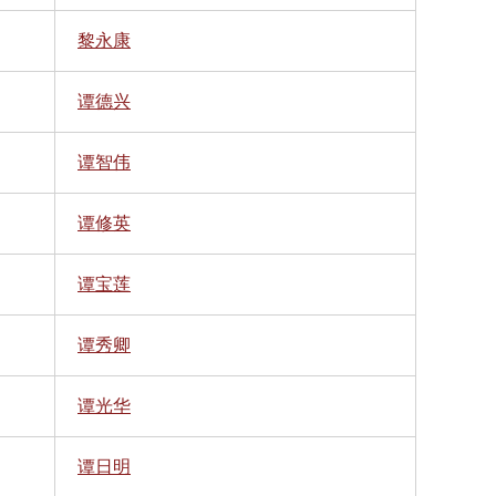
黎永康
谭德兴
谭智伟
谭修英
谭宝莲
谭秀卿
谭光华
谭日明