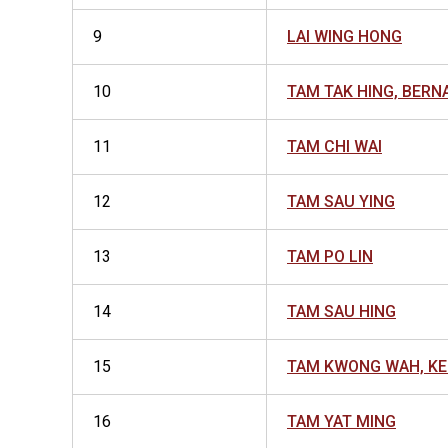
9
LAI WING HONG
10
TAM TAK HING, BERN
11
TAM CHI WAI
12
TAM SAU YING
13
TAM PO LIN
14
TAM SAU HING
15
TAM KWONG WAH, K
16
TAM YAT MING