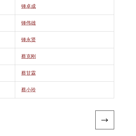
锺卓成
锺伟雄
锺永贤
蔡克刚
蔡甘霖
蔡小玲