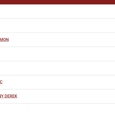
LMON
IC
NY DEREK